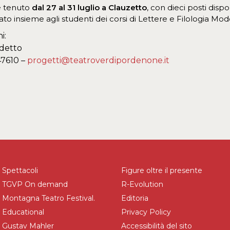
 è tenuto
dal 27 al 31 luglio a Clauzetto
, con dieci posti dispo
to insieme agli studenti dei corsi di Lettere e Filologia Mod
i:
detto
47610 –
progetti@teatroverdipordenone.it
Spettacoli
Figure oltre il presente
TGVP On demand
R-Evolution
Montagna Teatro Festival.
Editoria
Educational
Privacy Policy
Gustav Mahler
Accessibilità del sito