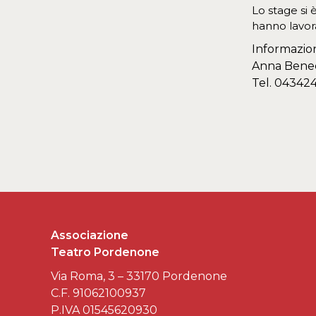
Lo stage si
hanno lavora
Informazion
Anna Bene
Tel. 04342
Associazione
Teatro Pordenone
Via Roma, 3 – 33170 Pordenone
C.F. 91062100937
P.IVA 01545620930