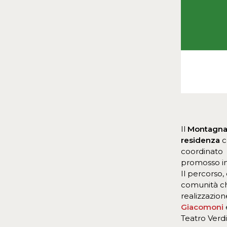
Il
Montagna 
residenza
c
coordinato
promosso in
Il percorso,
comunità che
realizzazion
Giacomoni
Teatro Verd