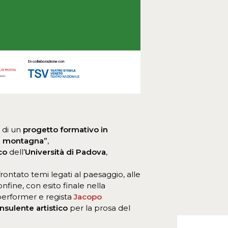
e di un
progetto formativo in
di montagna”
,
co
dell’
Università di Padova
,
ffrontato temi legati al paesaggio, alle
nfine, con esito finale nella
 performer e regista
Jacopo
nsulente artistico
per la prosa del