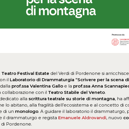
Teatro Festival Estate
del Verdi di Pordenone si arricchisc
on il
Laboratorio di Drammaturgia
“Scrivere per la scena 
dalla
prof.ssa Valentina Gallo
e la
prof.ssa Anna Scannapie
 collaborazione con il
Teatro Stabile del Veneto
.
 dedicato alla
scrittura teatrale su storie di montagna
, ha a
 lo abitano, alla fragilità dell’ecosistema e al concetto di co
e di un
monologo
. A guidare il laboratorio il drammaturgo,
e il drammaturgo e regista
Emanuele Aldrovandi
, nuovo
co
i di Pordenone.