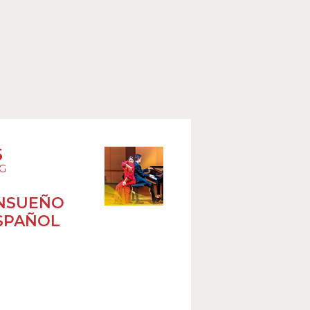
5
G
NSUEÑO
SPAÑOL