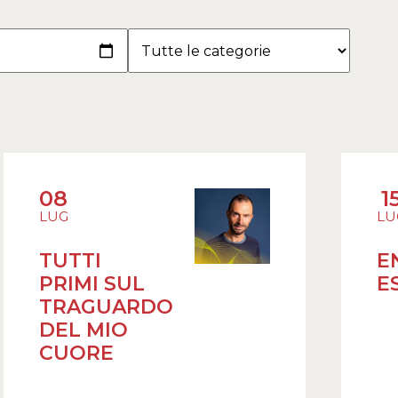
08
1
LUG
LU
TUTTI
E
PRIMI SUL
E
TRAGUARDO
DEL MIO
CUORE