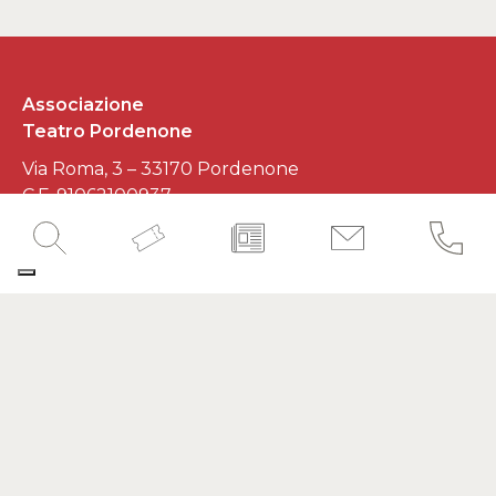
Associazione
Teatro Pordenone
Via Roma, 3 – 33170 Pordenone
C.F. 91062100937
P.IVA 01545620930
Developed by
Interlaced
SEGUICI SUI SOCIAL