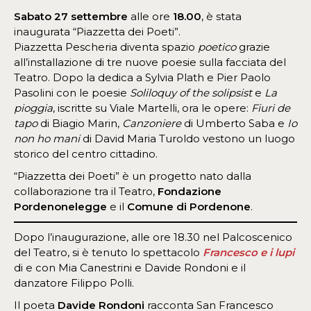
Sabato 27 settembre
alle ore
18.00
, è stata
inaugurata “Piazzetta dei Poeti”.
Piazzetta Pescheria diventa spazio
poetico
grazie
all’installazione di tre nuove poesie sulla facciata del
Teatro. Dopo la dedica a Sylvia Plath e Pier Paolo
Pasolini con le poesie
Soliloquy of the solipsist
e
La
pioggia
, iscritte su Viale Martelli, ora le opere:
Fiuri de
tapo
di Biagio Marin,
Canzoniere
di Umberto Saba e
Io
non ho mani
di David Maria Turoldo vestono un luogo
storico del centro cittadino.
“Piazzetta dei Poeti” è un progetto nato dalla
collaborazione tra il Teatro,
Fondazione
Pordenonelegge
e il
Comune di Pordenone
.
Dopo l’inaugurazione, alle ore 18.30 nel Palcoscenico
del Teatro, si è tenuto lo spettacolo
Francesco e i lupi
di e con Mia Canestrini e Davide Rondoni e il
danzatore Filippo Polli.
Il poeta
Davide Rondoni
racconta San Francesco