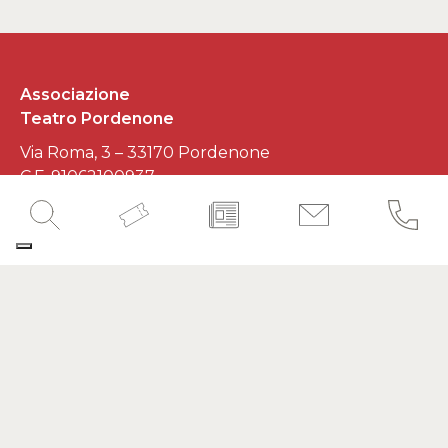
Associazione
Teatro Pordenone
Via Roma, 3 – 33170 Pordenone
C.F. 91062100937
P.IVA 01545620930
Developed by
Interlaced
SEGUICI SUI SOCIAL