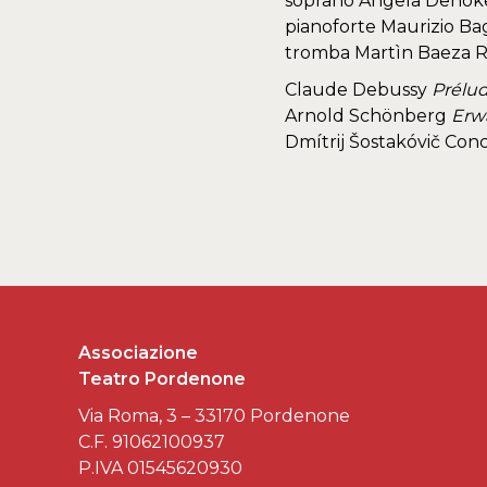
soprano Angela Denok
pianoforte Maurizio Bag
tromba Martìn Baeza 
Claude Debussy
Prélud
Arnold Schönberg
Erw
Dmítrij Šostakóvič Conc
Associazione
Teatro Pordenone
Via Roma, 3 – 33170 Pordenone
C.F. 91062100937
P.IVA 01545620930