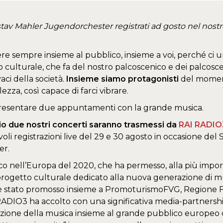
stav Mahler Jugendorchester registrati ad gosto nel nost
re sempre insieme al pubblico, insieme a voi, perché ci un
 culturale, che fa del nostro palcoscenico e dei palcosceni
ivaci della società.
Insieme siamo protagonisti
del moment
zza, così capace di farci vibrare.
i presentare due appuntamenti con la grande musica.
aio due nostri concerti saranno trasmessi da
RAI RADIO3
li registrazioni live del 29 e 30 agosto in occasione d
er.
ico nell’Europa del 2020, che ha permesso, alla più impor
 progetto culturale dedicato alla nuova generazione di mus
 stato promosso insieme a PromoturismoFVG, Regione Fr
DIO3 ha accolto con una significativa media-partnershi
emozione della musica insieme al grande pubblico europeo 