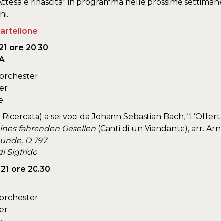
 “Attesa e rinascita” in programma nelle prossime settiman
ni.
cartellone
21 ore 20.30
RA
orchester
er
e
. Ricercata) a sei voci da Johann Sebastian Bach, “L’Offer
eines fahrenden Gesellen
(Canti di un Viandante), arr. A
unde, D 797
 di Sigfrido
021 ore 20.30
orchester
er