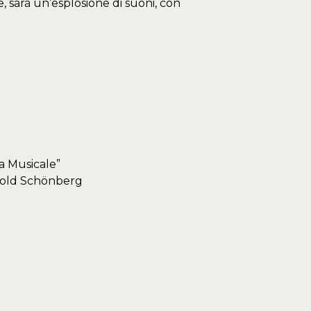
e, sarà un’esplosione di suoni, con
ta Musicale”
rnold Schönberg