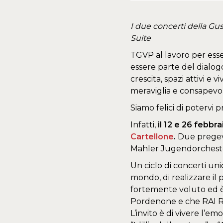
I due concerti della Gu
Suite
TGVP al lavoro per esse
essere parte del dialogo
crescita, spazi attivi e v
meraviglia e consapevole
Siamo felici di poterv
Infatti,
il 12 e 26 febbr
Cartellone
.
Due pregevo
Mahler Jugendorchest
Un ciclo di concerti un
mondo, di realizzare il
fortemente voluto ed è
Pordenone e che RAI RA
L’invito è di vivere l’