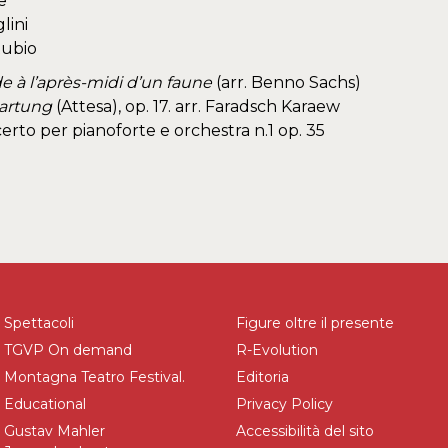
e
lini
Rubio
e à l’après-midi d’un faune
(arr. Benno Sachs)
artung
(Attesa), op. 17. arr. Faradsch Karaew
erto per pianoforte e orchestra n.1 op. 35
Spettacoli
Figure oltre il presente
TGVP On demand
R-Evolution
Montagna Teatro Festival.
Editoria
Educational
Privacy Policy
Gustav Mahler
Accessibilità del sito