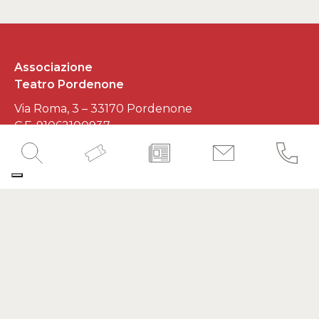
Associazione
Teatro Pordenone
Via Roma, 3 – 33170 Pordenone
C.F. 91062100937
P.IVA 01545620930
Developed by
Interlaced
SEGUICI SUI SOCIAL