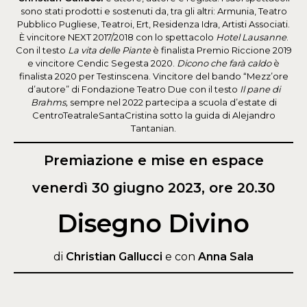
sono stati prodotti e sostenuti da, tra gli altri: Armunia, Teatro
Pubblico Pugliese, Teatroi, Ert, Residenza Idra, Artisti Associati.
È vincitore NEXT 2017/2018 con lo spettacolo
Hotel Lausanne
.
Con il testo
La vita delle Piante
è finalista Premio Riccione 2019
e vincitore Cendic Segesta 2020.
Dicono che farà caldo
è
finalista 2020 per Testinscena. Vincitore del bando “Mezz’ore
d’autore” di Fondazione Teatro Due con il testo
Il pane di
Brahms,
sempre nel 2022 partecipa a scuola d’estate di
CentroTeatraleSantaCristina sotto la guida di Alejandro
Tantanian.
Premiazione e mise en espace
venerdì 30 giugno 2023, ore 20.30
Disegno Divino
di
Christian Gallucci
e con
Anna Sala