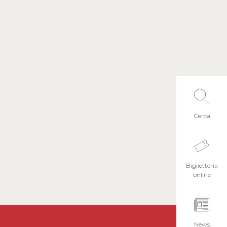
Cerca
Biglietteria
online
News