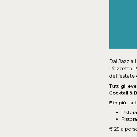
Dal Jazz all
Piazzetta P
dell’estate 
Tutti
gli eve
Cocktail & 
E in più…la
Ristor
Ristor
€ 25 a perso