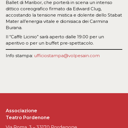
Ballet di Maribor, che porterà in scena un intenso
dittico coreografico firmato da Edward Clug,
accostando la tensione mistica e dolente dello Stabat
Mater all’energia vitale e dionisiaca dei Carmina
Burana.
Il “Caffè Licinio” sarà aperto dalle 19.00 per un
aperitivo o per un buffet pre-spettacolo.
Info stampa:
ufficiostampa@volpesain.com
Associazione
Teatro Pordenone
Via Roma, 3 – 33170 Pordenone