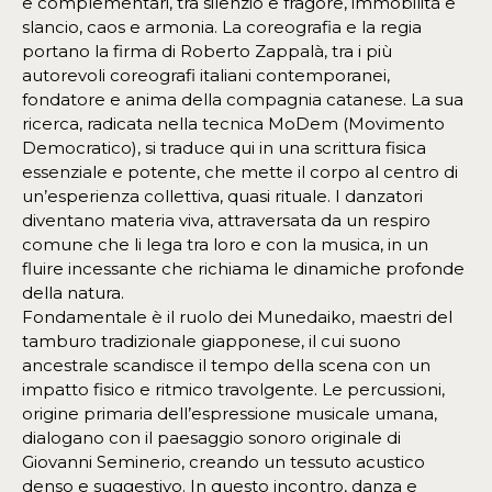
e complementari, tra silenzio e fragore, immobilità e
slancio, caos e armonia. La coreografia e la regia
portano la firma di Roberto Zappalà, tra i più
autorevoli coreografi italiani contemporanei,
fondatore e anima della compagnia catanese. La sua
ricerca, radicata nella tecnica MoDem (Movimento
Democratico), si traduce qui in una scrittura fisica
essenziale e potente, che mette il corpo al centro di
un’esperienza collettiva, quasi rituale. I danzatori
diventano materia viva, attraversata da un respiro
comune che li lega tra loro e con la musica, in un
fluire incessante che richiama le dinamiche profonde
della natura.
Fondamentale è il ruolo dei Munedaiko, maestri del
tamburo tradizionale giapponese, il cui suono
ancestrale scandisce il tempo della scena con un
impatto fisico e ritmico travolgente. Le percussioni,
origine primaria dell’espressione musicale umana,
dialogano con il paesaggio sonoro originale di
Giovanni Seminerio, creando un tessuto acustico
denso e suggestivo. In questo incontro, danza e