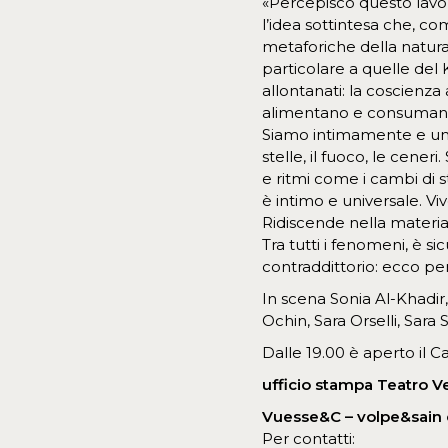
«Percepisco questo lavor
l’idea sottintesa che, c
metaforiche della natura,
particolare a quelle del K
allontanati: la coscienza
alimentano e consumano
Siamo intimamente e univer
stelle, il fuoco, le cener
e ritmi come i cambi di s
è intimo e universale. Vi
Ridiscende nella materia 
Tra tutti i fenomeni, è s
contraddittorio: ecco per
In scena Sonia Al-Khadir
Ochin, Sara Orselli, Sara
Dalle 19.00 è aperto il C
ufficio stampa Teatro 
Vuesse&C – volpe&sain
Per contatti: