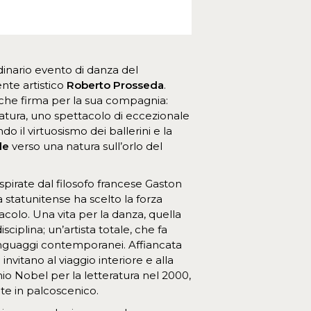
rdinario evento di danza del
ente artistico
Roberto Prosseda
.
che firma per la sua compagnia:
atura, uno spettacolo di eccezionale
 il virtuosismo dei ballerini e la
ale
verso una natura sull’orlo del
ispirate dal filosofo francese Gaston
a statunitense ha scelto la forza
colo. Una vita per la danza, quella
sciplina; un’artista totale, che fa
 linguaggi contemporanei. Affiancata
nvitano al viaggio interiore e alla
io Nobel per la letteratura nel 2000,
ate in palcoscenico.