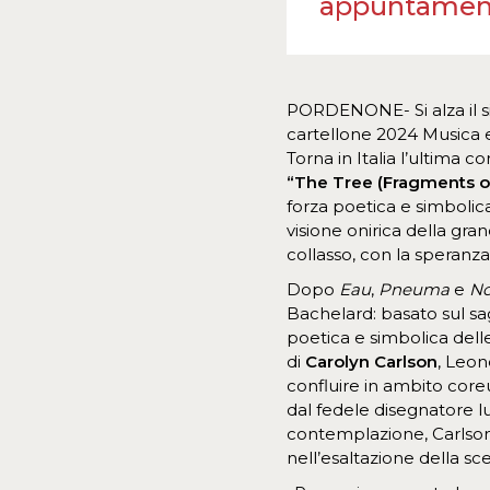
appuntament
PORDENONE- Si alza il s
cartellone 2024 Musica
Torna in Italia l’ultima 
“The Tree (Fragments of 
forza poetica e simbolic
visione onirica della gr
collasso, con la speranza
Dopo
Eau
,
Pneuma
e
N
Bachelard: basato sul s
poetica e simbolica dell
di
Carolyn Carlson
, Leon
confluire in ambito core
dal fedele disegnatore l
contemplazione, Carlso
nell’esaltazione della sc