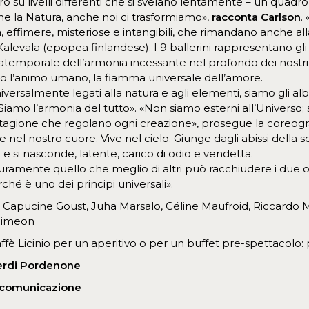
o su livelli differenti che si svelano lentamente – un quadr
ome la Natura, anche noi ci trasformiamo»,
racconta Carlson
.
 effimere, misteriose e intangibili, che rimandano anche all
alevala (epopea finlandese). I 9 ballerini rappresentano gli i
 atemporale dell’armonia incessante nel profondo dei nostri re
 l’animo umano, la fiamma universale dell’amore.
salmente legati alla natura e agli elementi, siamo gli alberi, i
i. Siamo l’armonia del tutto». «Non siamo esterni all’Universo
tagione che regolano ogni creazione», prosegue la coreografa:
ve nel nostro cuore. Vive nel cielo. Giunge dagli abissi della
e si nasconde, latente, carico di odio e vendetta.
icuramente quello che meglio di altri può racchiudere i due op
ché è uno dei principi universali».
, Capucine Goust, Juha Marsalo, Céline Maufroid, Riccardo 
 Simeon
affè Licinio per un aperitivo o per un buffet pre-spettacolo: p
Verdi Pordenone
 comunicazione