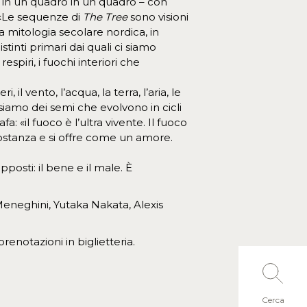
o in un quadro in un quadro – con
 «Le sequenze di
The Tree
sono visioni
a mitologia secolare nordica, in
stinti primari dai quali ci siamo
spiri, i fuochi interiori che
l vento, l’acqua, la terra, l’aria, le
; siamo dei semi che evolvono in cicli
 «il fuoco è l’ultra vivente. Il fuoco
 sostanza e si offre come un amore.
posti: il bene e il male. È
Meneghini, Yutaka Nakata, Alexis
renotazioni in biglietteria.
Cerca