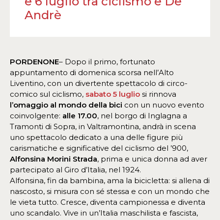
e 6 luglio tra ciclismo e De
Andrè
PORDENONE
– Dopo il primo, fortunato
appuntamento di domenica scorsa nell’Alto
Liventino, con un divertente spettacolo di circo-
comico sul ciclismo,
sabato 5 luglio
si rinnova
l’omaggio al mondo della bici
con un nuovo evento
coinvolgente:
alle 17.00
, nel borgo di Inglagna a
Tramonti di Sopra, in Valtramontina, andrà in scena
uno spettacolo dedicato a una delle figure più
carismatiche e significative del ciclismo del ’900,
Alfonsina Morini Strada
, prima e unica donna ad aver
partecipato al Giro d’Italia, nel 1924.
Alfonsina, fin da bambina, ama la bicicletta: si allena di
nascosto, si misura con sé stessa e con un mondo che
le vieta tutto. Cresce, diventa campionessa e diventa
uno scandalo. Vive in un’Italia maschilista e fascista,