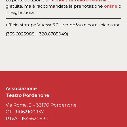
gratuita, ma è raccomandata la prenotazione
online
o
in Biglietteria
ufficio stampa Vuesse&C – volpe&sain comunicazione
(335.6023988 – 328.6785049)
Associazione
Teatro Pordenone
Via Roma, 3 – 33170 Pordenone
C.F. 91062100937
P.IVA 01545620930