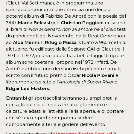
(Claut, Val Settimana), è in programma uno
spettacolo-concerto che intreccia uno dei più
potenti album di Fabrizio De André con la poesia del
’900.
Marco Belcastro
e
Christian Poggioni
uniscono
ai brani di
Non al denaro, non all’amore né al cielo
testi
di grandi poeti del Novecento, dalla Beat Generation
ad
Alda Merini
. Il
Rifugio Pussa
, situato a 960 metri di
altitudine, fu edificato dalla Sezione CAI di Claut tra il
1971 e il 1972, in una radura tra abeti e faggi. Rifugio e
album sono coetanei: proprio nel 1972, infatti, De
André pubblica uno dei suoi dischi più noti e amati,
scritto con il futuro premio Oscar
Nicola Piovani
e
liberamente ispirato all’
Antologia di Spoon River
di
Edgar Lee Masters
.
Entrambi gli spettacoli si terranno su ampi prati: si
consiglia quindi di indossare abbigliamento e
calzature adatti all’attività all’aria aperta, e di portare
con sé una coperta per potersi sedere
comodamente a terra e godere dell’evento.
La partecipazione al
Montagna Teatro Festival
è