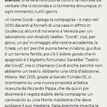
silenzio
, una vera rivoluzione contro la ridondanza
verbale che ci circonda e ci tormenta dovunque, in
ogni momento, tutti i giorni.
«Il nome Gordi – spiega la compagnia – è nato nel
2010 davanti ai fornelli di una casa in affitto in
Giudecca; alcuni di noi erano a Venezia per un
laboratorio con Anatolij Vasiliev. “Gordi”, così, per
gioco, un po’ in omaggio alla nostra accademia, la
Grassi, un po’ perché suona bene; in latino, gurdus
è un terreno fertile, poi c’è il
billete gordo
che in
spagnolo è il biglietto fortunato. Sarebbe “Teatro
dei Gordi”, ma ci chiamano Gordi anche perché non
abbiamo un teatro. Abbiamo una città d’adozione,
Milano. Nel 2015, grazie al bando FUnder35, ci
ricentriamo su una nuova proposta artistica
ricevuta da Riccardo Pippa, che da qui in poi
diventerà il regista stabile della compagnia: un
canovaccio su una Morte maldestra che deve
svolgere il suo mestiere. Ilaria Ariemme inventa le