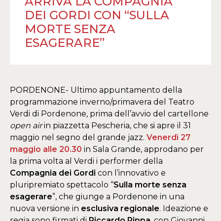
ARRIVA LA COMPAGNIA
DEI GORDI CON “SULLA
MORTE SENZA
ESAGERARE”
PORDENONE- Ultimo appuntamento della
programmazione inverno/primavera del Teatro
Verdi di Pordenone, prima dell’avvio del cartellone
open air
in piazzetta Pescheria, che si apre il 31
maggio nel segno del grande jazz.
Venerdì 27
maggio alle 20.30
in Sala Grande, approdano per
la prima volta al Verdi i performer della
Compagnia dei Gordi
con l’innovativo e
pluripremiato spettacolo “
Sulla morte senza
esagerare
”, che giunge a Pordenone in una
nuova versione in
esclusiva regionale
. Ideazione e
regia sono firmati di
Riccardo Pippa
, con Giovanni