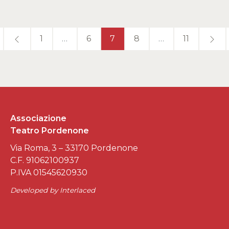
1
…
6
7
8
…
11
Associazione
Teatro Pordenone
Via Roma, 3 – 33170 Pordenone
C.F. 91062100937
P.IVA 01545620930
Developed by
Interlaced