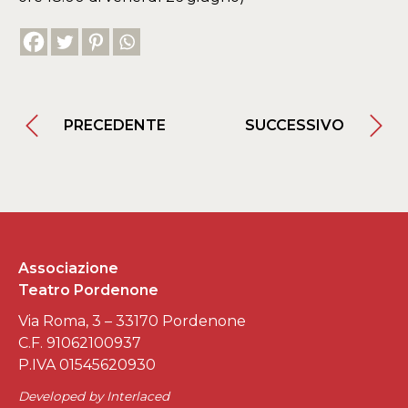
PRECEDENTE
SUCCESSIVO
Associazione
Teatro Pordenone
Via Roma, 3 – 33170 Pordenone
C.F. 91062100937
P.IVA 01545620930
Developed by
Interlaced