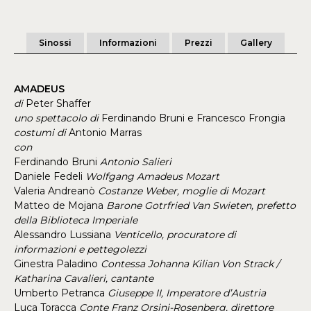
Sinossi
Informazioni
Prezzi
Gallery
AMADEUS
di
Peter Shaffer
uno spettacolo di
Ferdinando Bruni e Francesco Frongia
costumi di
Antonio Marras
con
Ferdinando Bruni
Antonio Salieri
Daniele Fedeli
Wolfgang Amadeus Mozart
Valeria Andreanò
Costanze Weber, moglie di Mozart
Matteo de Mojana
Barone Gotrfried Van Swieten, prefetto
della Biblioteca Imperiale
Alessandro Lussiana
Venticello, procuratore di
informazioni e pettegolezzi
Ginestra Paladino
Contessa Johanna Kilian Von Strack /
Katharina Cavalieri, cantante
Umberto Petranca
Giuseppe II, Imperatore d’Austria
Luca Toracca
Conte Franz Orsini-Rosenberg, direttore