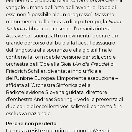
elemento più peculiare verso l’
arte universale
. È il
vangelo umano dell’arte dell’avvenire. Dopo di
essa non è possibile alcun progresso”. Massimo
monumento della musica di ogni tempo, la
Nona
Sinfonia
abbraccia il cosmo e l’umanità intera.
Attraverso i suoi quattro movimenti l’opera è un
grande percorso dal buio alla luce, il passaggio
dall’angoscia alla speranza e alla gioia: il finale
contiene la formidabile versione per soli, coro e
orchestra dell’Ode alla Gioia (
An die Freude
) di
Friedrich Schiller, diventata inno ufficiale
dell’Unione Europea. L’imponente esecuzione –
affidata all’Orchestra Sinfonica della
Radiotelevisione Slovena guidata direttore
d’orchestra Andreas Spering – vede la presenza di
due cori e di eccellenti voci soliste: il concerto è in
esclusiva nazionale.
Perchè non perderlo
La musica esiste solo prima e dopo la
Nona
di