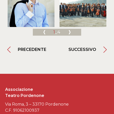
1
_4
PRECEDENTE
SUCCESSIVO
Associazione
Teatro Pordenone
Via Roma, 3 – 33170 Pordenone
C.F. 91062100937