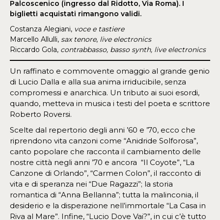
Palcoscenico (ingresso dal Ridotto, Via Roma). I
biglietti acquistati rimangono validi.
Costanza Alegiani,
voce e tastiere
Marcello Allulli,
sax tenore
,
live electronics
Riccardo Gola,
contrabbasso, basso synth, live electronics
Un raffinato e commovente omaggio al grande genio
di Lucio Dalla e alla sua anima irriducibile, senza
compromessi e anarchica. Un tributo ai suoi esordi,
quando, metteva in musica i testi del poeta e scrittore
Roberto Roversi.
Scelte dal repertorio degli anni ’60 e ’70, ecco che
riprendono vita canzoni come “Anidride Solforosa”,
canto popolare che racconta il cambiamento delle
nostre città negli anni ’70 e ancora “Il Coyote”, “La
Canzone di Orlando”, “Carmen Colon”, il racconto di
vita e di speranza nei “Due Ragazzi”; la storia
romantica di “Anna Bellanna”; tutta la malinconia, il
desiderio e la disperazione nell’immortale “La Casa in
Riva al Mare”. Infine, “Lucio Dove Vai?”, in cui c’è tutto