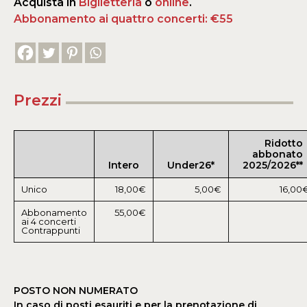
Acquista in
Biglietteria
o
online
.
Abbonamento ai quattro concerti: €55
Prezzi
Ridotto
abbonato
Intero
Under26*
2025/2026**
Unico
18,00€
5,00€
16,00
Abbonamento
55,00€
ai 4 concerti
Contrappunti
POSTO NON NUMERATO
In caso di posti esauriti e per la prenotazione di