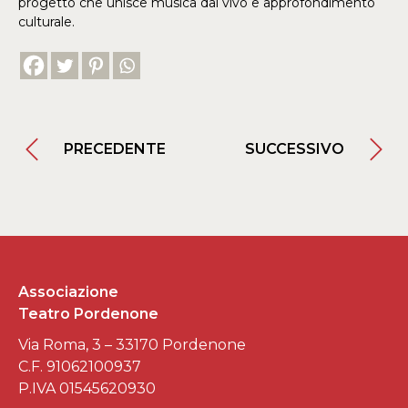
progetto che unisce musica dal vivo e approfondimento
culturale.
PRECEDENTE
SUCCESSIVO
Associazione
Teatro Pordenone
Via Roma, 3 – 33170 Pordenone
C.F. 91062100937
P.IVA 01545620930