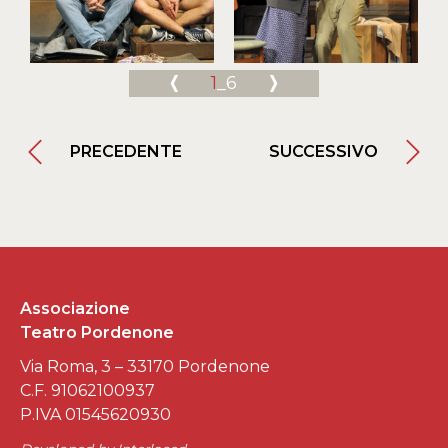
1
_6
PRECEDENTE
SUCCESSIVO
Associazione
Teatro Pordenone
Via Roma, 3 – 33170 Pordenone
C.F. 91062100937
P.IVA 01545620930