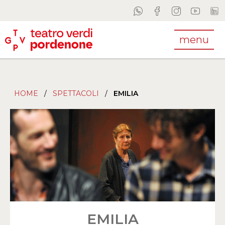
menu
HOME
/
SPETTACOLI
/
EMILIA
EMILIA