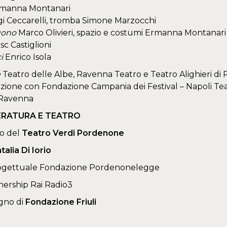
manna Montanari
gi Ceccarelli, tromba Simone Marzocchi
uono
Marco Olivieri, spazio e costumi Ermanna Montanari 
c Castiglioni
i
Enrico Isola
e
Teatro delle Albe, Ravenna Teatro e Teatro Alighieri di
azione con Fondazione Campania dei Festival – Napoli Teat
i Ravenna
ERATURA E TEATRO
o del
Teatro Verdi Pordenone
talia Di Iorio
ogettuale Fondazione Pordenonelegge
nership Rai Radio3
egno di
Fondazione Friuli