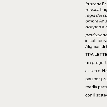
in scena
Er
musica
Lui
regia del s
ombre
Anus
disegno luc
produzion
in collabor
Alighieri d
TRA LETT
un progett
a cura di
Na
partner pr
media part
con il sost