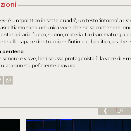
zioni
ore
è un ‘polittico in sette quadri’, un testo ‘intorno’ a Da
 ascoltiamo sono un’unica voce che ne sa contenere innum
tanari: aria, fuoco, suono, materia. La drammaturgia port
tinelli, capace di intrecciare l’intimo e il politico, psiche
 perderlo
e sonore e visive, l’indiscussa protagonista è la voce di 
ulata con stupefacente bravura.
1
_6