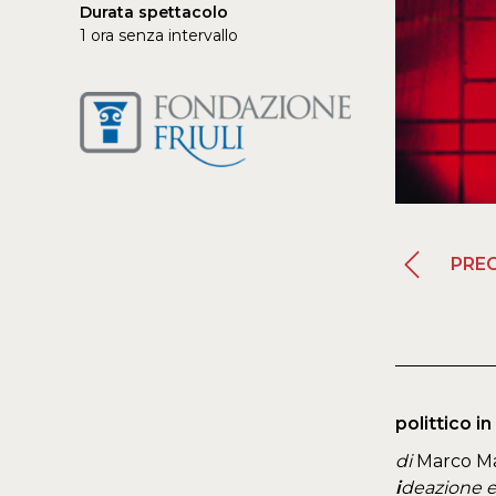
Durata spettacolo
1 ora senza intervallo
PRE
polittico i
di
Marco Ma
i
deazione e