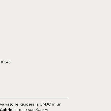
 K 546
i Valvasone, guiderà la GMJO in un
Gabrieli
con le sue
Sacrae