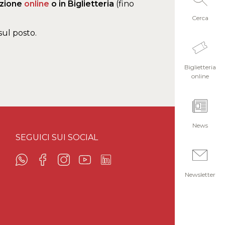
azione
online
o in Biglietteria
(fino
Cerca
sul posto.
Biglietteria
online
News
SEGUICI SUI SOCIAL
Newsletter