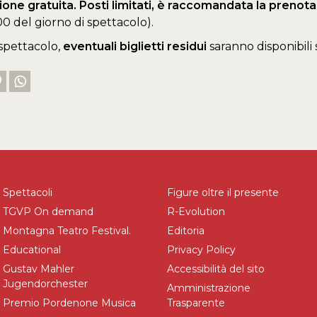
one gratuita. Posti limitati, è raccomandata la prenot
00 del giorno di spettacolo).
 spettacolo,
eventuali biglietti residui
saranno disponibili 
Spettacoli
Figure oltre il presente
TGVP On demand
R-Evolution
Montagna Teatro Festival.
Editoria
Educational
Privacy Policy
Gustav Mahler
Accessibilità del sito
Jugendorchester
Amministrazione
Premio Pordenone Musica
Trasparente