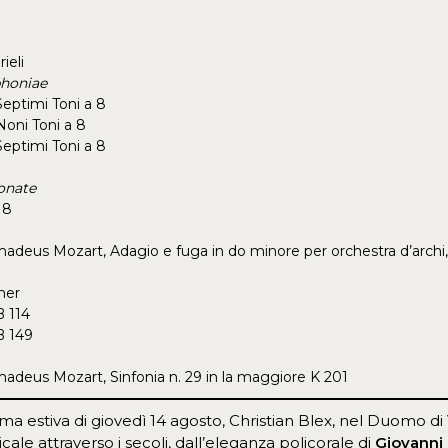
ieli
phoniae
Septimi Toni a 8
Noni Toni a 8
Septimi Toni a 8
onate
 8
deus Mozart, Adagio e fuga in do minore per orchestra d’archi,
ner
 114
 149
deus Mozart, Sinfonia n. 29 in la maggiore K 201
ma estiva di giovedì 14 agosto, Christian Blex, nel Duomo d
cale attraverso i secoli, dall’eleganza policorale di
Giovanni 