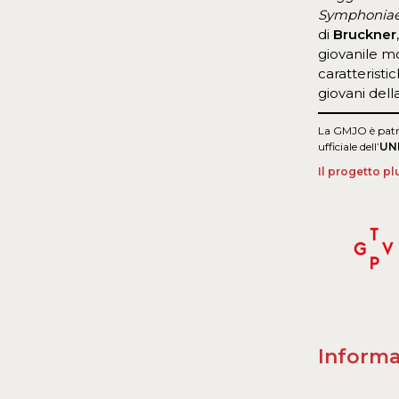
Symphonia
di
Bruckner
giovanile m
caratteristi
giovani del
La GMJO è patr
ufficiale dell’
UN
Il progetto p
Informa