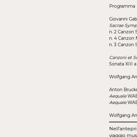
Programma
Giovanni Gabr
Sacrae Sym
n. 2 Canzon 
n. 4 Canzon 
n. 3 Canzon 
Canzoni et S
Sonata XIII a
Wolfgang Ama
Anton Bruck
Aequale
WAB
Aequale
WAB
Wolfgang Ama
Nell’antepri
viaggio musi