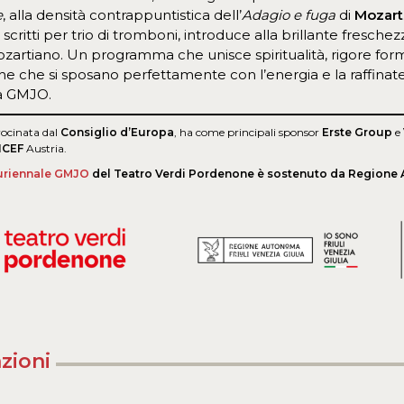
e
, alla densità contrappuntistica dell’
Adagio e fuga
di
Mozart
, scritti per trio di tromboni, introduce alla brillante fresche
ozartiano. Un programma che unisce spiritualità, rigore for
che che si sposano perfettamente con l’energia e la raffinat
la GMJO.
ocinata dal
Consiglio d’Europa
, ha come principali sponsor
Erste Group
e
ICEF
Austria.
luriennale
GMJO
del Teatro Verdi Pordenone è sostenuto da Regione A
zioni