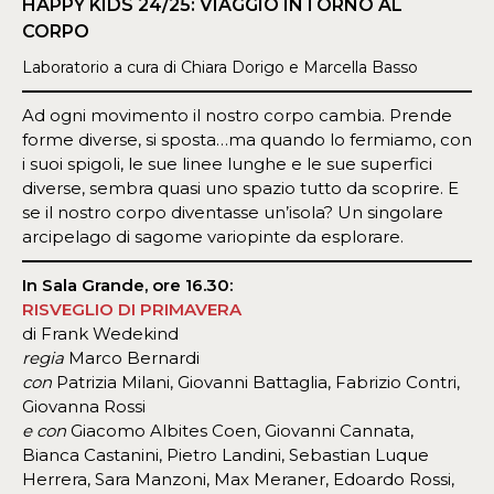
HAPPY KIDS 24/25: VIAGGIO INTORNO AL
CORPO
Laboratorio a cura di Chiara Dorigo e Marcella Basso
Ad ogni movimento il nostro corpo cambia. Prende
forme diverse, si sposta…ma quando lo fermiamo, con
i suoi spigoli, le sue linee lunghe e le sue superfici
diverse, sembra quasi uno spazio tutto da scoprire. E
se il nostro corpo diventasse un’isola? Un singolare
arcipelago di sagome variopinte da esplorare.
In Sala Grande, ore 16.30:
RISVEGLIO DI PRIMAVERA
di Frank Wedekind
regia
Marco Bernardi
con
Patrizia Milani, Giovanni Battaglia, Fabrizio Contri,
Giovanna Rossi
e con
Giacomo Albites Coen, Giovanni Cannata,
Bianca Castanini, Pietro Landini, Sebastian Luque
Herrera, Sara Manzoni, Max Meraner, Edoardo Rossi,