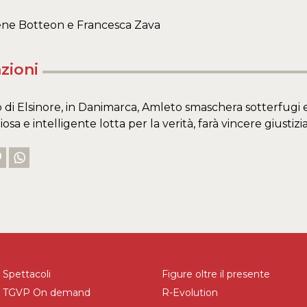
rene Botteon e Francesca Zava
zioni
o di Elsinore, in Danimarca, Amleto smaschera sotterfugi e
sa e intelligente lotta per la verità, farà vincere giustizi
Spettacoli
Figure oltre il presente
TGVP On demand
R-Evolution