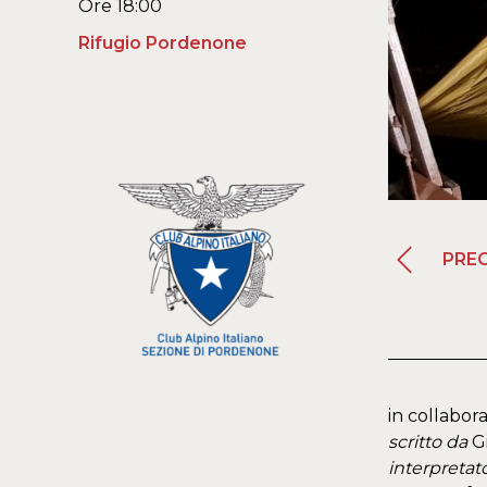
Ore 18:00
Rifugio Pordenone
PRE
in collabo
scritto da
Gi
interpretat