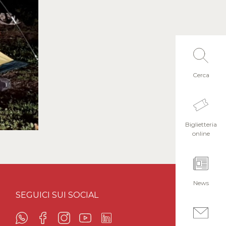
Cerca
Biglietteria
online
News
SEGUICI SUI SOCIAL