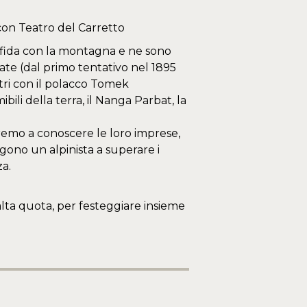
on Teatro del Carretto
 sfida con la montagna e ne sono
alate (dal primo tentativo nel 1895
tri con il polacco Tomek
ili della terra, il Nanga Parbat, la
eremo a conoscere le loro imprese,
ngono un alpinista a superare i
za.
alta quota, per festeggiare insieme