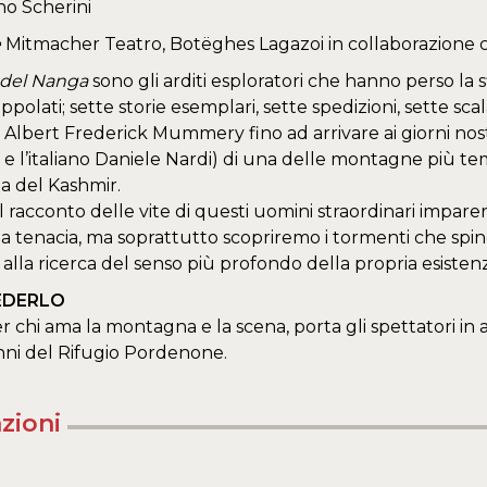
o Scherini
e
Mitmacher Teatro, Botëghes Lagazoi in collaborazione c
 del Nanga
sono gli arditi esploratori che hanno perso la
appolati; sette storie esemplari, sette spedizioni, sette sc
e Albert Frederick Mummery fino ad arrivare ai giorni nos
e l’italiano Daniele Nardi) di una delle montagne più temib
ta del Kashmir.
il racconto delle vite di questi uomini straordinari impar
, la tenacia, ma soprattutto scopriremo i tormenti che spi
i alla ricerca del senso più profondo della propria esisten
EDERLO
r chi ama la montagna e la scena, porta gli spettatori in 
anni del Rifugio Pordenone.
zioni