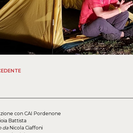
CEDENTE
razione con CAI Pordenone
oia Battista
o da
Nicola Ciaffoni