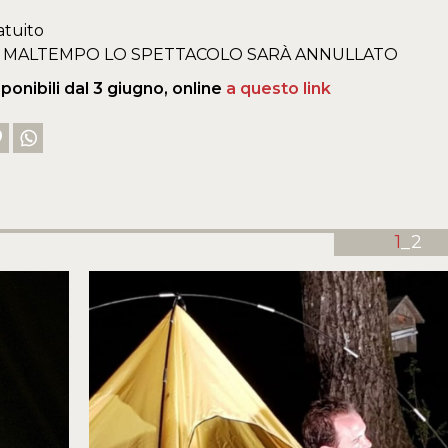
atuito
DI MALTEMPO LO SPETTACOLO SARÀ ANNULLATO
sponibili dal 3 giugno, online
a questo link
1
_2