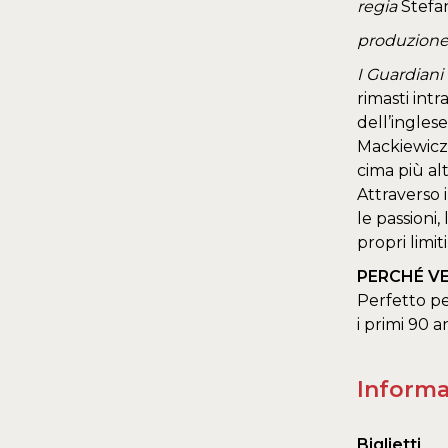
regia
Stefan
produzion
I Guardiani
rimasti intr
dell’ingles
Mackiewicz 
cima più al
Attraverso 
le passioni
propri limit
PERCHÉ V
Perfetto pe
i primi 90 
Informa
Biglietti