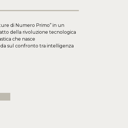
enture di Numero Primo” in un
patto della rivoluzione tecnologica
astica che nasce
nda sul confronto tra intelligenza