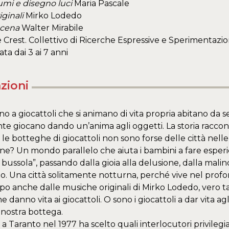
umi e disegno luci
Maria Pascale
ginali
Mirko Lodedo
scena
Walter Mirabile
Crest. Collettivo di Ricerche Espressive e Sperimentazi
ata dai 3 ai 7 anni
zioni
rno a giocattoli che si animano di vita propria abitano da 
e giocano dando un’anima agli oggetti. La storia raccon
e le botteghe di giocattoli non sono forse delle città nell
ne? Un mondo parallelo che aiuta i bambini a fare esper
bussola”, passando dalla gioia alla delusione, dalla malinc
o. Una città solitamente notturna, perché vive nel profo
o anche dalle musiche originali di Mirko Lodedo, vero ta
 danno vita ai giocattoli. O sono i giocattoli a dar vita agl
a nostra bottega.
a Taranto nel 1977 ha scelto quali interlocutori privilegiati