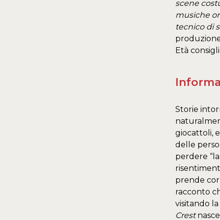
scene cost
musiche ori
tecnico di 
produzione 
​Età consigli
Informa
Storie into
naturalment
giocattoli, 
delle perso
perdere “la 
risentiment
prende corp
racconto che
visitando l
Crest
nasce 