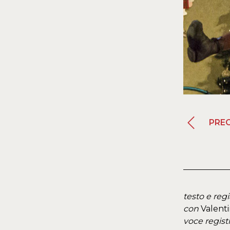
PRE
testo e regi
con
Valenti
voce regist