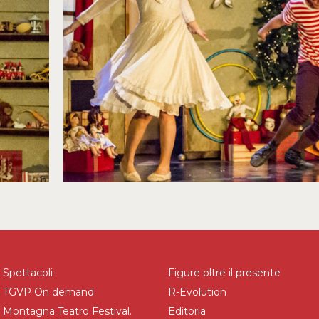
Spettacoli
Figure oltre il presente
TGVP On demand
R-Evolution
Montagna Teatro Festival.
Editoria