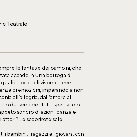
one Teatrale
sempre le fantasie dei bambini, che
tata accade in una bottega di
e quali i giocattoli vivono come
ienza di emozioni, imparando a non
onia all’allegria, dall’amore al
ndo dei sentimenti. Lo spettacolo
ppeto sonoro di azioni, danza e
i attori? Lo scoprirete solo
 i bambini, i ragazzi e i giovani, con