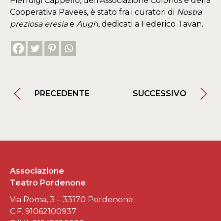
Pierluigi Cappello, dell’Associazione Colonos e della
Cooperativa Pavees, è stato fra i curatori di
Nostra
preziosa eresia
e
Augh
, dedicati a Federico Tavan.
PRECEDENTE
SUCCESSIVO
Associazione
Teatro Pordenone
Via Roma, 3 – 33170 Pordenone
C.F. 91062100937