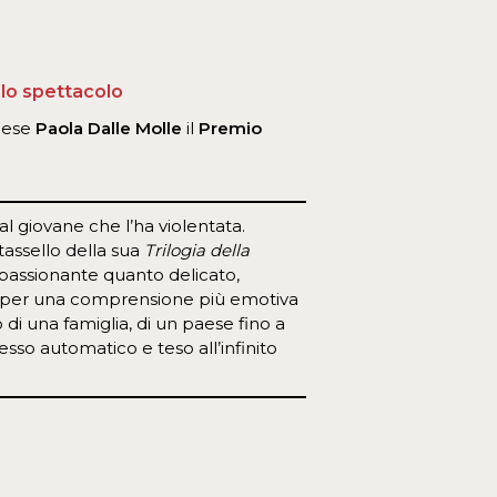
llo spettacolo
onese
Paola Dalle Molle
il
Premio
al giovane che l’ha violentata.
 tassello della sua
Trilogia della
passionante quanto delicato,
nia per una comprensione più emotiva
di una famiglia, di un paese fino a
sso automatico e teso all’infinito