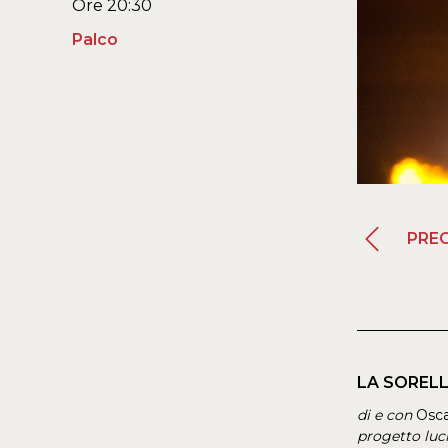
Ore 20:30
Palco
PRE
LA SORELL
di e con
Osc
progetto luci