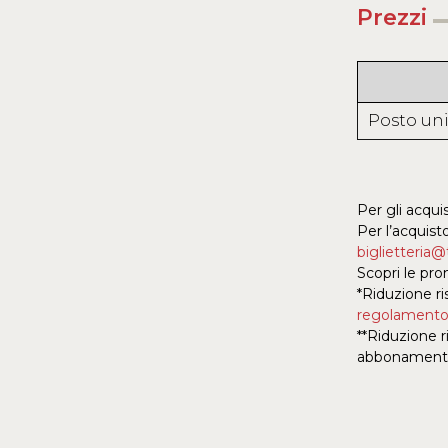
Prezzi
Posto un
Per gli acqui
Per l’acquisto
biglietteria
Scopri le pr
*Riduzione ri
regolament
**Riduzione r
abbonament