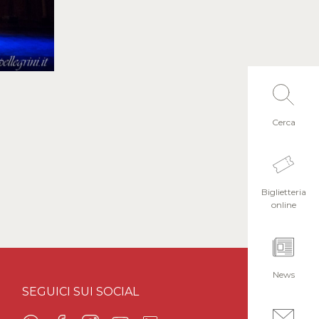
Cerca
Biglietteria
online
News
SEGUICI SUI SOCIAL