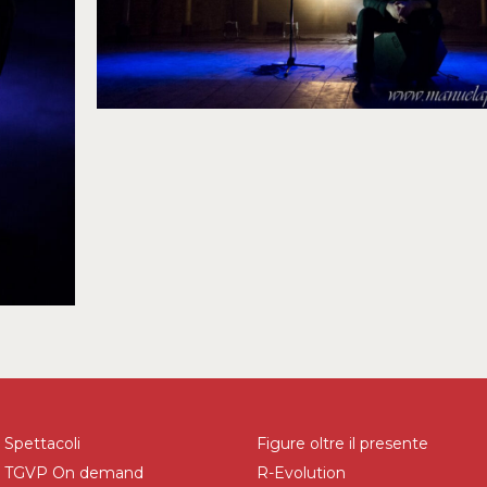
Spettacoli
Figure oltre il presente
TGVP On demand
R-Evolution