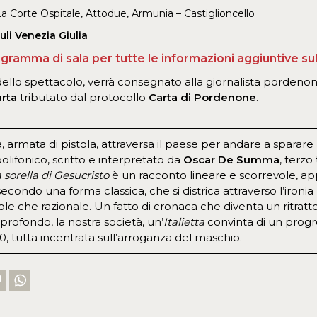
a Corte Ospitale, Attodue, Armunia – Castiglioncello
uli Venezia Giulia
ogramma di sala per tutte le informazioni aggiuntive su
dello spettacolo, verrà consegnato alla giornalista porden
arta
tributato dal protocollo
Carta di Pordenone
.
 armata di pistola, attraversa il paese per andare a sparare 
lifonico, scritto e interpretato da
Oscar De Summa
, terzo
 sorella di Gesucristo
è un racconto lineare e scorrevole, ap
secondo una forma classica, che si districa attraverso l’iro
e che razionale. Un fatto di cronaca che diventa un ritratto 
l profondo, la nostra società, un’
Italietta
convinta di un progre
80, tutta incentrata sull’arroganza del maschio.