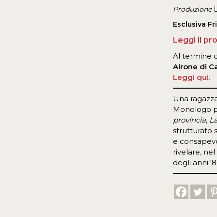
Produzione
L
Esclusiva Fri
Leggi il pr
Al termine 
Airone di C
Leggi qui.
Una ragazza,
Monologo po
provincia
,
La
strutturato 
e consapevol
rivelare, ne
degli anni ‘