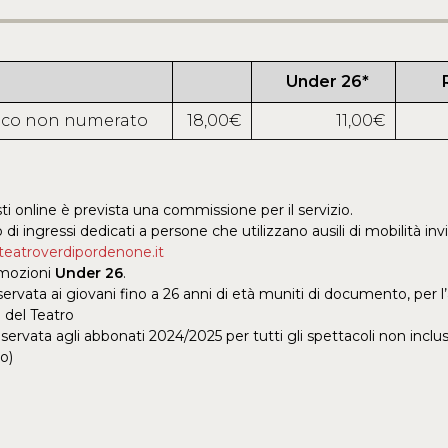
Under 26*
ico non numerato
18,00€
11,00€
sti online è prevista una commissione per il servizio.
 di ingressi dedicati a persone che utilizzano ausili di mobilità invi
@teatroverdipordenone.it
omozioni
Under 26
.
servata ai giovani fino a 26 anni di età muniti di documento, per l’
o
del Teatro
iservata agli abbonati 2024/2025 per tutti gli spettacoli non inclu
o)