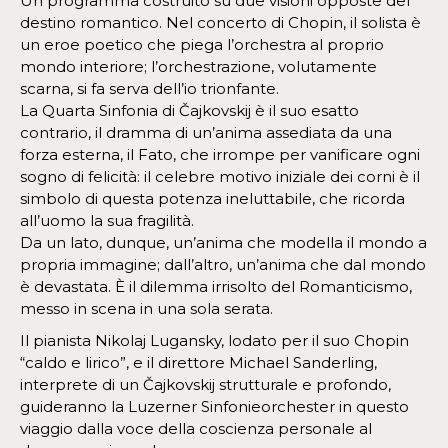
Un programma costruito su due visioni opposte del
destino romantico. Nel concerto di Chopin, il solista è
un eroe poetico che piega l’orchestra al proprio
mondo interiore; l’orchestrazione, volutamente
scarna, si fa serva dell’io trionfante.
La Quarta Sinfonia di Čajkovskij è il suo esatto
contrario, il dramma di un’anima assediata da una
forza esterna, il Fato, che irrompe per vanificare ogni
sogno di felicità: il celebre motivo iniziale dei corni è il
simbolo di questa potenza ineluttabile, che ricorda
all’uomo la sua fragilità.
Da un lato, dunque, un’anima che modella il mondo a
propria immagine; dall’altro, un’anima che dal mondo
è devastata. È il dilemma irrisolto del Romanticismo,
messo in scena in una sola serata.
Il pianista Nikolaj Lugansky, lodato per il suo Chopin
“caldo e lirico”, e il direttore Michael Sanderling,
interprete di un Čajkovskij strutturale e profondo,
guideranno la Luzerner Sinfonieorchester in questo
viaggio dalla voce della coscienza personale al