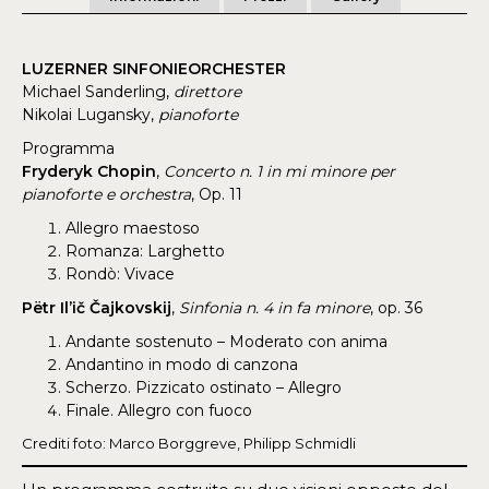
LUZERNER SINFONIEORCHESTER
Michael Sanderling,
direttore
Nikolai Lugansky,
pianoforte
Programma
Fryderyk Chopin
,
Concerto n. 1 in mi minore per
pianoforte e orchestra
, Op. 11
Allegro maestoso
Romanza: Larghetto
Rondò: Vivace
Pëtr Il’ič Čajkovskij
,
Sinfonia n. 4 in fa minore
, op. 36
Andante sostenuto – Moderato con anima
Andantino in modo di canzona
Scherzo. Pizzicato ostinato – Allegro
Finale. Allegro con fuoco
Crediti foto: Marco Borggreve, Philipp Schmidli