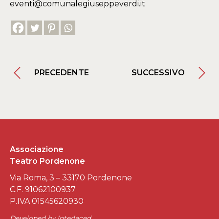
eventi@comunalegiuseppeverdi.it
PRECEDENTE
SUCCESSIVO
Associazione
Teatro Pordenone
Via Roma, 3 – 33170 Pordenone
C.F. 91062100937
P.IVA 01545620930
Developed by
Interlaced