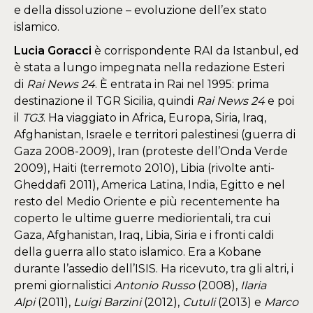
e della dissoluzione – evoluzione dell’ex stato
islamico.
Lucia Goracci
è corrispondente RAI da Istanbul, ed
è stata a lungo impegnata nella redazione Esteri
di
Rai News 24
. È entrata in Rai nel 1995: prima
destinazione il TGR Sicilia, quindi
Rai News 24
e poi
il
TG3
. Ha viaggiato in Africa, Europa, Siria, Iraq,
Afghanistan, Israele e territori palestinesi (guerra di
Gaza 2008-2009), Iran (proteste dell’Onda Verde
2009), Haiti (terremoto 2010), Libia (rivolte anti-
Gheddafi 2011), America Latina, India, Egitto e nel
resto del Medio Oriente e più recentemente ha
coperto le ultime guerre mediorientali, tra cui
Gaza, Afghanistan, Iraq, Libia, Siria e i fronti caldi
della guerra allo stato islamico. Era a Kobane
durante l’assedio dell’ISIS. Ha ricevuto, tra gli altri, i
premi giornalistici
Antonio Russo
(2008),
Ilaria
Alpi
(2011),
Luigi Barzini
(2012),
Cutuli
(2013) e
Marco