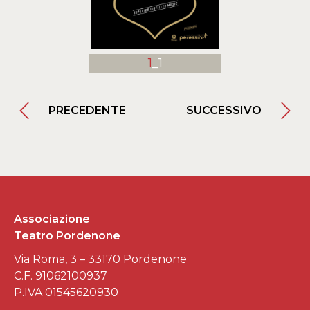
1
_1
PRECEDENTE
SUCCESSIVO
Associazione
Teatro Pordenone
Via Roma, 3 – 33170 Pordenone
C.F. 91062100937
P.IVA 01545620930