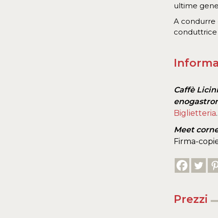
ultime gener
A condurre 
conduttrice
Informa
Caffè Licin
enogastrono
Biglietteria
.
Meet corne
Firma-copie
Prezzi