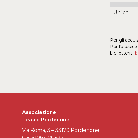
Unico
Per gli acqui
Per l’acquisto
biglietteria:
b
Associazione
Teatro Pordenone
Via Roma, 3 – 33170 Pordenone
C.F. 91062100937