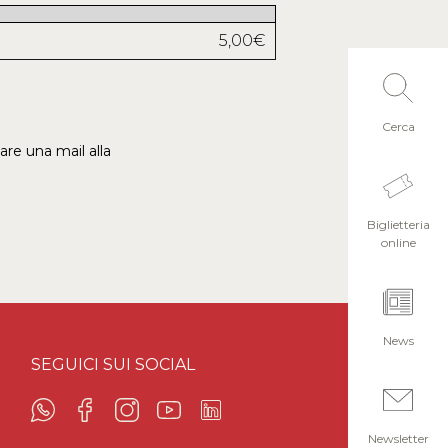
5,00€
Cerca
iare una mail alla
Biglietteria
online
News
SEGUICI SUI SOCIAL
Newsletter