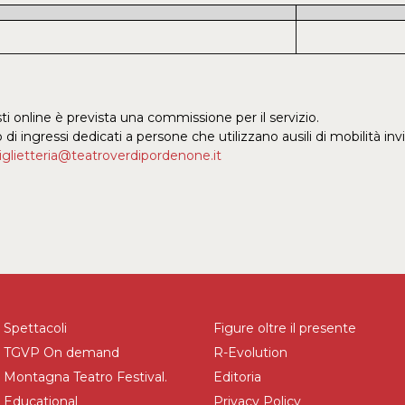
sti online è prevista una commissione per il servizio.
 di ingressi dedicati a persone che utilizzano ausili di mobilità inv
iglietteria@teatroverdipordenone.it
Spettacoli
Figure oltre il presente
TGVP On demand
R-Evolution
Montagna Teatro Festival.
Editoria
Educational
Privacy Policy