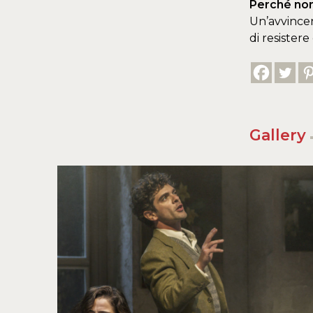
Perché non
Un’avvincen
di resister
Gallery