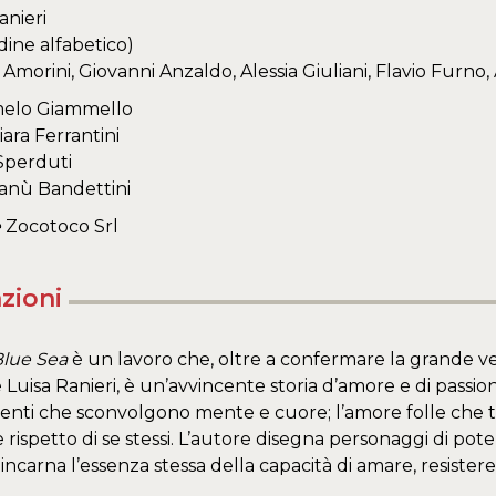
anieri
dine alfabetico)
morini, Giovanni Anzaldo, Alessia Giuliani, Flavio Furno
elo Giammello
iara Ferrantini
Sperduti
nù Bandettini
e
Zocotoco Srl
zioni
lue Sea
è un lavoro che, oltre a confermare la grande ver
 Luisa Ranieri, è un’avvincente storia d’amore e di passion
ti che sconvolgono mente e cuore; l’amore folle che tu
rispetto di se stessi. L’autore disegna personaggi di pot
incarna l’essenza stessa della capacità di amare, resister