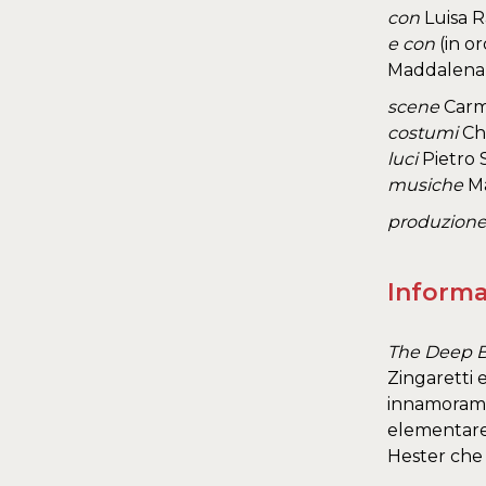
con
Luisa R
e con
(in or
Maddalena A
scene
Carm
costumi
Ch
luci
Pietro 
musiche
Ma
produzion
Informa
The Deep B
Zingaretti e
innamoramen
elementare 
Hester che 