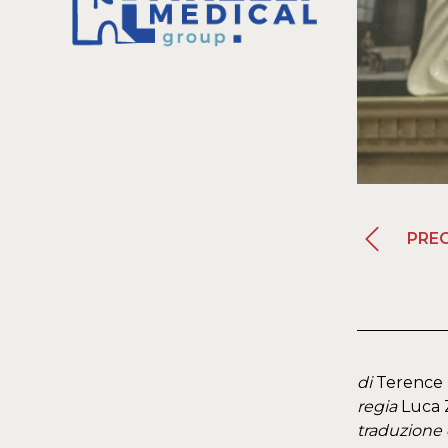
PRE
di
Terence 
regia
Luca Z
traduzione 