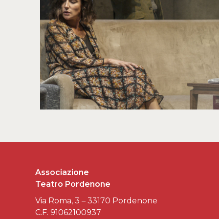
Associazione
Teatro Pordenone
Via Roma, 3 – 33170 Pordenone
C.F. 91062100937