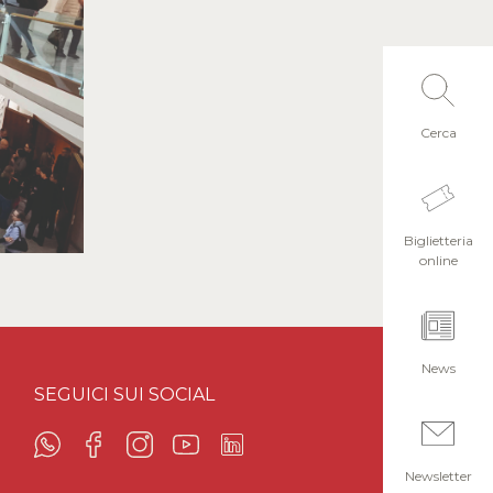
Cerca
Biglietteria
online
News
SEGUICI SUI SOCIAL
Newsletter