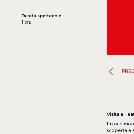
Durata spettacolo
1 ora
PRE
Visita a Te
IIn occasion
scoperta e al