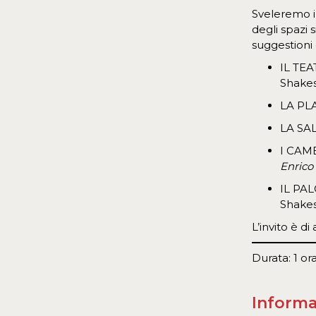
Sveleremo il
degli spazi 
suggestioni 
IL TEAT
Shake
LA PLAT
LA SAL
I CAME
Enrico
IL PAL
Shake
L’invito è d
Durata: 1 ora
Informa