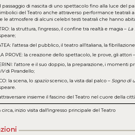
 passaggio di nascita di uno spettacolo fino alla luce del 
simbolici del Teatro anche attraverso performance teatrali a
e le atmosfere di alcuni celebri testi teatrali che hanno abita
RO: la struttura, l’ingresso, il confine tra realtà e magia –
La
speare;
EA: l’attesa del pubblico, il teatro all’italiana, la fibrillazion
A PROVE: la creazione dello spettacolo, le prove, gli attori 
RINI: l’attore e il suo doppio, la preparazione, i momenti pri
 IV
di Pirandello;
CO: la scena, lo
spazio
scenico, la vista dal palco –
Sogno di u
speare.
i attraversare insieme il fascino del Teatro nel cuore della ci
 circa, inizio visita dall’ingresso principale del Teatro
zioni