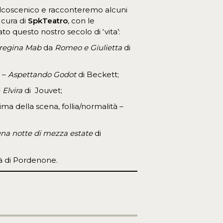
palcoscenico e racconteremo alcuni
 cura di
SpkTeatro
, con le
to questo nostro secolo di ‘vita’:
 regina Mab
da
Romeo e Giulietta
di
e –
Aspettando Godot
di Beckett;
–
Elvira
di Jouvet;
ma della scena, follia/normalità –
na notte di mezza estate
di
ttà di Pordenone.