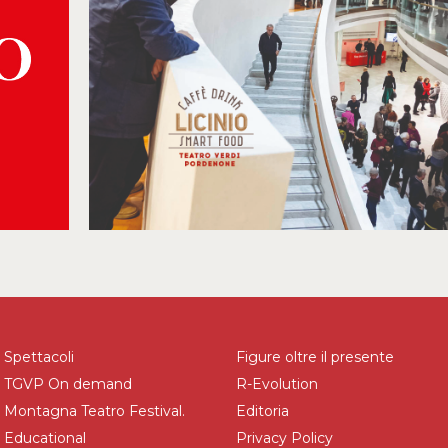
Spettacoli
Figure oltre il presente
TGVP On demand
R-Evolution
Montagna Teatro Festival.
Editoria
Educational
Privacy Policy