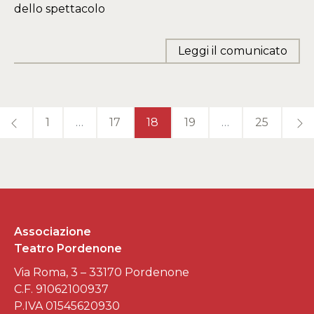
dello spettacolo
Leggi il comunicato
1
…
17
18
19
…
25
Associazione
Teatro Pordenone
Via Roma, 3 – 33170 Pordenone
C.F. 91062100937
P.IVA 01545620930