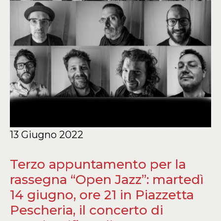
13 Giugno 2022
Terzo appuntamento per la
rassegna “Open Jazz”: martedì
14 giugno, ore 21 in Piazzetta
Pescheria, il concerto di