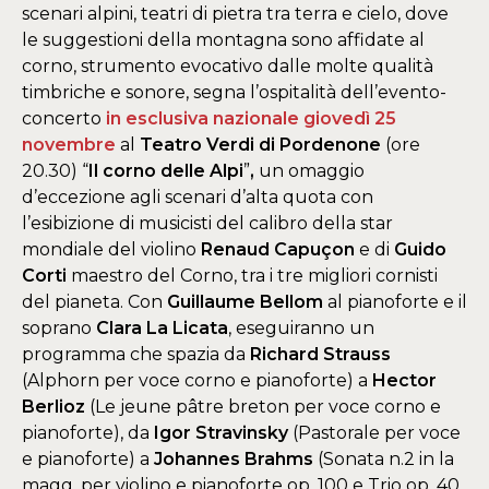
scenari alpini, teatri di pietra tra terra e cielo, dove
le suggestioni della montagna sono affidate al
corno, strumento evocativo dalle molte qualità
timbriche e sonore, segna l’ospitalità dell’evento-
concerto
in esclusiva nazionale
giovedì 25
novembre
al
Teatro Verdi di Pordenone
(ore
20.30) “
Il corno delle Alpi
”
,
un omaggio
d’eccezione agli scenari d’alta quota con
l’esibizione di musicisti del calibro della star
mondiale del violino
Renaud Capuçon
e di
Guido
Corti
maestro del Corno, tra i tre migliori cornisti
del pianeta. Con
Guillaume Bellom
al pianoforte e il
soprano
Clara La Licata
, eseguiranno un
programma che spazia da
Richard Strauss
(Alphorn per voce corno e pianoforte) a
Hector
Berlioz
(Le jeune pâtre breton per voce corno e
pianoforte), da
Igor Stravinsky
(Pastorale per voce
e pianoforte) a
Johannes Brahms
(Sonata n.2 in la
magg. per violino e pianoforte op. 100 e Trio op. 40