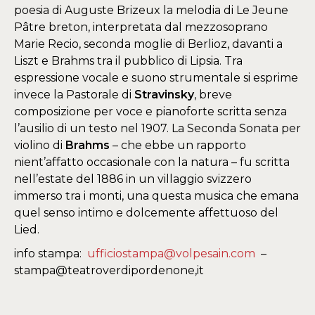
poesia di Auguste Brizeux la melodia di Le Jeune
Pâtre breton, interpretata dal mezzosoprano
Marie Recio, seconda moglie di Berlioz, davanti a
Liszt e Brahms tra il pubblico di Lipsia. Tra
espressione vocale e suono strumentale si esprime
invece la Pastorale di
Stravinsky
, breve
composizione per voce e pianoforte scritta senza
l’ausilio di un testo nel 1907. La Seconda Sonata per
violino di
Brahms
– che ebbe un rapporto
nient’affatto occasionale con la natura – fu scritta
nell’estate del 1886 in un villaggio svizzero
immerso tra i monti, una questa musica che emana
quel senso intimo e dolcemente affettuoso del
Lied.
info stampa:
ufficiostampa@volpesain.com
–
stampa@teatroverdipordenone,it