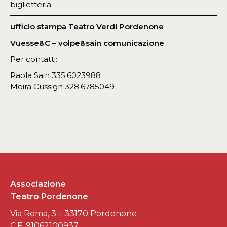
biglietteria.
ufficio stampa Teatro Verdi Pordenone
Vuesse&C – volpe&sain comunicazione
Per contatti:
Paola Sain 335.6023988
Moira Cussigh 328.6785049
Associazione
Teatro Pordenone
Via Roma, 3 – 33170 Pordenone
C.F. 91062100937