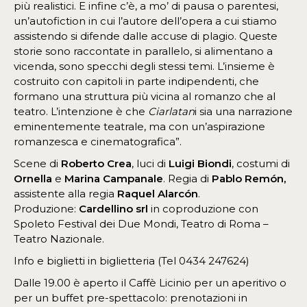
più realistici. E infine c’è, a mo’ di pausa o parentesi,
un’autofiction in cui l’autore dell’opera a cui stiamo
assistendo si difende dalle accuse di plagio. Queste
storie sono raccontate in parallelo, si alimentano a
vicenda, sono specchi degli stessi temi. L’insieme è
costruito con capitoli in parte indipendenti, che
formano una struttura più vicina al romanzo che al
teatro. L’intenzione è che
Ciarlatan
i sia una narrazione
eminentemente teatrale, ma con un’aspirazione
romanzesca e cinematografica”.
Scene di
Roberto Crea
, luci di
Luigi Biondi
, costumi di
Ornella
e
Marina Campanale
. Regia di
Pablo Remón,
assistente alla regia
Raquel Alarcón
.
Produzione:
Cardellino srl
in coproduzione con
Spoleto Festival dei Due Mondi, Teatro di Roma –
Teatro Nazionale.
Info e biglietti in biglietteria (Tel 0434 247624)
Dalle 19.00 è aperto il Caffè Licinio per un aperitivo o
per un buffet pre-spettacolo: prenotazioni in