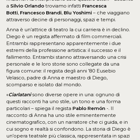
a
Silvio Orlando
troviamo infatti
Francesca
Botti
,
Francesco Brandi
,
Blu Yoshimi
– che viaggiano
attraverso decine di personaggi, spazi e tempi.
Anna è un’attrice di teatro la cui carriera è in declino.
Diego è un regista affermato di film commerciali.
Entrambi rappresentano apparentemente i due
estremi della professione artistica: il successo e il
fallimento. Entrambi stanno attraversando una crisi
personale e le loro storie sono collegate da una
figura comune: il regista degli anni ’80 Eusebio
Velasco, padre di Anna e maestro di Diego,
scomparso e isolato dal mondo.
«
Ciarlatani
sono diverse opere in una: ognuno di
questi racconti ha uno stile, un tono e una forma
particolari – spiega il regista
Pablo Remón
-. Il
racconto di Anna ha uno stile eminentemente
cinematografico, con un narratore che ci guida, e in
cui sogno e realtà si confondono. La storia di Diego è
un’opera teatrale più classica, rappresentata in spazi