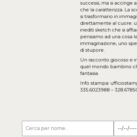
successi, ma si accinge a
che la caratterizza. La s
si trasformano in immag
direttamente al cuore: u
inediti sketch che si aff
pensiamo ad una cosa la
immaginazione, uno spett
di stupore.
Un racconto giocoso e int
quel mondo bambino che 
fantasia.
Info stampa: ufficiost
335.6023988 – 328.6785