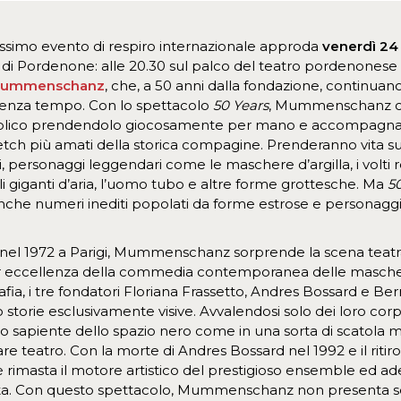
imo evento di respiro internazionale approda
venerdì 24 
i di Pordenone: alle 20.30 sul palco del teatro pordenonese
ummenschanz
, che, a 50 anni dalla fondazione, continuano
senza tempo. Con lo spettacolo
50 Years
, Mummenschanz c
ubblico prendendolo giocosamente per mano e accompagnand
etch più amati della storica compagine. Prenderanno vita sul
ri, personaggi leggendari come le maschere d’argilla, i volti re
i giganti d’aria, l’uomo tubo e altre forme grottesche. Ma
5
anche numeri inediti popolati da forme estrose e personaggi bi
 nel 1972 a Parigi, Mummenschanz sorprende la scena teatral
er eccellenza della commedia contemporanea delle maschere
fia, i tre fondatori Floriana Frassetto, Andres Bossard e Be
storie esclusivamente visive. Avvalendosi solo dei loro corp
’uso sapiente dello spazio nero come in una sorta di scatola
are teatro. Con la morte di Andres Bossard nel 1992 e il riti
 è rimasta il motore artistico del prestigioso ensemble ed a
scita. Con questo spettacolo, Mummenschanz non presenta so