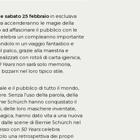
e sabato 25 febbraio
in esclusiva
 si accenderanno le magie della
 ad affascinare il pubblico con le
elebra un compleanno importante
olo in un viaggio fantastico e
 palco, grazie alla maestria e
alizzati con rotoli di carta igienica,
0 Years
non sarà solo memoria,
zzarri nel loro tipico stile.
e e il pubblico di tutto il mondo,
. Senza l’uso della parola, della
rnie Schürch hanno conquistato il
i, delle loro maschere inventate,
 magica, hanno dato vita a una nuova
ro dalle scene di Bernie Schürch nel
desso con
50 Years
celebra
lo una retrospettiva dei propri