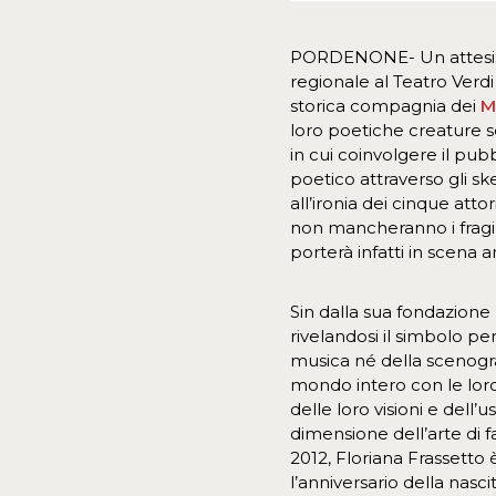
PORDENONE- Un attesiss
regionale al Teatro Verd
storica compagnia dei
M
loro poetiche creature 
in cui coinvolgere il p
poetico attraverso gli sk
all’ironia dei cinque atto
non mancheranno i fragil
porterà infatti in scena 
Sin dalla sua fondazione
rivelandosi il simbolo p
musica né della scenogra
mondo intero con le loro 
delle loro visioni e dell
dimensione dell’arte di f
2012, Floriana Frassetto
l’anniversario della na