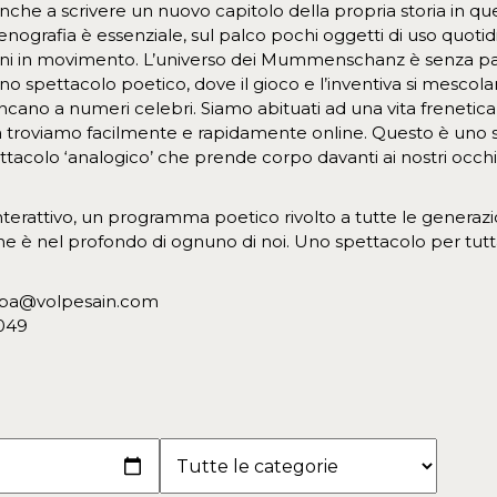
nche a scrivere un nuovo capitolo della propria storia in que
cenografia è essenziale, sul palco pochi oggetti di uso quot
ini in movimento. L’universo dei Mummenschanz è senza par
no spettacolo poetico, dove il gioco e l’inventiva si mescol
iancano a numeri celebri. Siamo abituati ad una vita frenetic
 troviamo facilmente e rapidamente online. Questo è uno s
acolo ‘analogico’ che prende corpo davanti ai nostri occhi,
erattivo, un programma poetico rivolto a tutte le generazioni
è nel profondo di ognuno di noi. Uno spettacolo per tutta 
ampa@volpesain.com
049