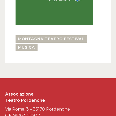
MONTAGNA TEATRO FESTIVAL
MUSICA
Associazione
Teatro Pordenone
Via Roma, 3 – 33170 Pordenone
C.F. 91062100937