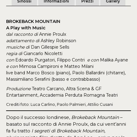
Sinossi
Informazioni
Prezzi
Gallery
BROKEBACK MOUNTAIN
A Play with Music
dal racconto di
Annie Proulx
adattamento di
Ashley Robinson
musiche di
Dan Gillespie Sells
regia di
Giancarlo Nicoletti
con
Edoardo Purgatori, Filippo Contri
e con
Malika Ayane
e con
Mimosa Campironi e Matteo Milani
live band Marco Bosco (piano), Paolo Ballardini (chitarre),
Massimiliano Serafini (basso e contrabbasso)
Produzione
Teatro Carcano, Altra Scena & GF
Entartainment, Accademia Perduta Romagna Teatri
Crediti foto: Luca Carlino, Paolo Palmieri, Attilio Cusani
Dopo il successo londinese,
Brokeback Mountain
–
basato sul racconto di Annie Proulx, da cui vent’anni
fa fu tratto
I segreti di Brokeback Mountain
,