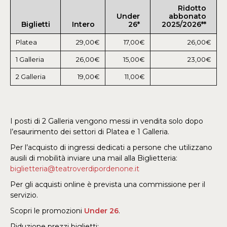
Ridotto
Under
abbonato
Biglietti
Intero
26*
2025/2026**
Platea
29,00€
17,00€
26,00€
1 Galleria
26,00€
15,00€
23,00€
2 Galleria
19,00€
11,00€
I posti di 2 Galleria vengono messi in vendita solo dopo
l’esaurimento dei settori di Platea e 1 Galleria.
Per l’acquisto di ingressi dedicati a persone che utilizzano
ausili di mobilità inviare una mail alla Biglietteria:
biglietteria@teatroverdipordenone.it
Per gli acquisti online è prevista una commissione per il
servizio.
Scopri le promozioni
Under 26
.
Riduzione prezzi biglietti: