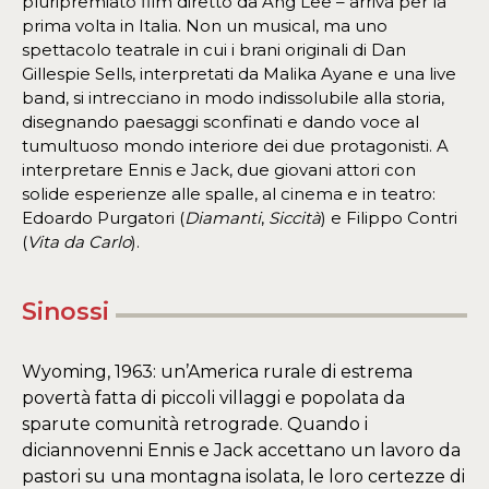
pluripremiato film diretto da Ang Lee – arriva per la
prima volta in Italia. Non un musical, ma uno
spettacolo teatrale in cui i brani originali di Dan
Gillespie Sells, interpretati da Malika Ayane e una live
band, si intrecciano in modo indissolubile alla storia,
disegnando paesaggi sconfinati e dando voce al
tumultuoso mondo interiore dei due protagonisti. A
interpretare Ennis e Jack, due giovani attori con
solide esperienze alle spalle, al cinema e in teatro:
Edoardo Purgatori (
Diamanti
,
Siccità
) e Filippo Contri
(
Vita da Carlo
).
Sinossi
Wyoming, 1963: un’America rurale di estrema
povertà fatta di piccoli villaggi e popolata da
sparute comunità retrograde. Quando i
diciannovenni Ennis e Jack accettano un lavoro da
pastori su una montagna isolata, le loro certezze di