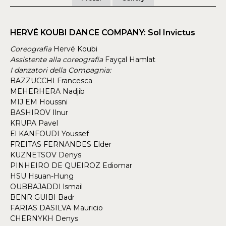
HERVÉ KOUBI DANCE COMPANY: Sol Invictus
Coreografia
Hervé Koubi
Assistente alla coreografia
Fayçal Hamlat
I danzatori della Compagnia:
BAZZUCCHI Francesca
MEHERHERA Nadjib
MIJ EM Houssni
BASHIROV Ilnur
KRUPA Pavel
El KANFOUDI Youssef
FREITAS FERNANDES Elder
KUZNETSOV Denys
PINHEIRO DE QUEIROZ Ediomar
HSU Hsuan-Hung
OUBBAJADDI lsmail
BENR GUIBI Badr
FARIAS DASILVA Mauricio
CHERNYKH Denys