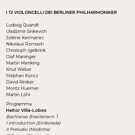
I 12 VIOLONCELLI DEI BERLINER PHILHARMONIKER
Ludwig Quandt
Uladzimir Sinkevich
Solène Kermarrec
Nikolaus Römisch
Christoph Igelbrink
Olaf Maninger
Martin Menking
Knut Weber
Stephan Koncz
David Riniker
Moritz Huemer
Martin Löhr
Programma
Heitor Villa-Lobos
Bachianas Brasileiras
n. 1
I Introduction (Embolada)
II Preludio (Modinha)