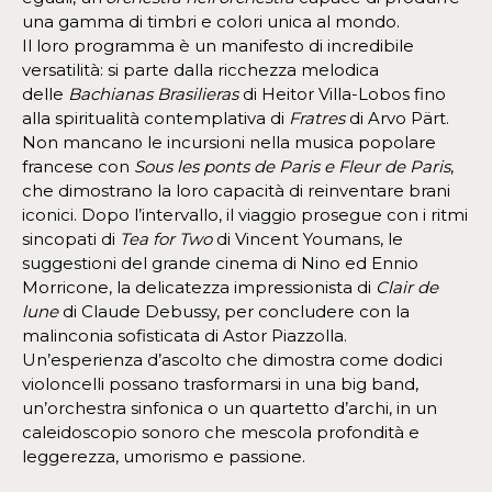
una gamma di timbri e colori unica al mondo.
Il loro programma è un manifesto di incredibile
versatilità: si parte dalla ricchezza melodica
delle
Bachianas Brasilieras
di Heitor Villa-Lobos fino
alla spiritualità contemplativa di
Fratres
di Arvo Pärt.
Non mancano le incursioni nella musica popolare
francese con
Sous les ponts de Paris e Fleur de Paris
,
che dimostrano la loro capacità di reinventare brani
iconici. Dopo l’intervallo, il viaggio prosegue con i ritmi
sincopati di
Tea for Two
di Vincent Youmans, le
suggestioni del grande cinema di Nino ed Ennio
Morricone, la delicatezza impressionista di
Clair de
lune
di Claude Debussy, per concludere con la
malinconia sofisticata di Astor Piazzolla.
Un’esperienza d’ascolto che dimostra come dodici
violoncelli possano trasformarsi in una big band,
un’orchestra sinfonica o un quartetto d’archi, in un
caleidoscopio sonoro che mescola profondità e
leggerezza, umorismo e passione.