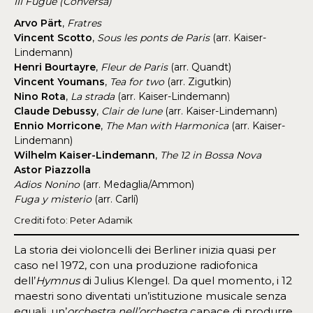
III Fugue (Conversa)
Arvo Pärt
,
Fratres
Vincent Scotto
,
Sous les ponts de Paris
(arr. Kaiser-
Lindemann)
Henri Bourtayre
,
Fleur de Paris
(arr. Quandt)
Vincent Youmans
,
Tea for two
(arr. Zigutkin)
Nino Rota
,
La strada
(arr. Kaiser-Lindemann)
Claude Debussy
,
Clair de lune
(arr. Kaiser-Lindemann)
Ennio Morricone
,
The Man with Harmonica
(arr. Kaiser-
Lindemann)
Wilhelm Kaiser-Lindemann
,
The 12 in Bossa Nova
Astor Piazzolla
Adios Nonino
(arr. Medaglia/Ammon)
Fuga y misterio
(arr. Carlí)
Crediti foto: Peter Adamik
La storia dei violoncelli dei Berliner inizia quasi per
caso nel 1972, con una produzione radiofonica
dell’
Hymnus
di Julius Klengel. Da quel momento, i 12
maestri sono diventati un’istituzione musicale senza
eguali, un’
orchestra nell’orchestra
capace di produrre