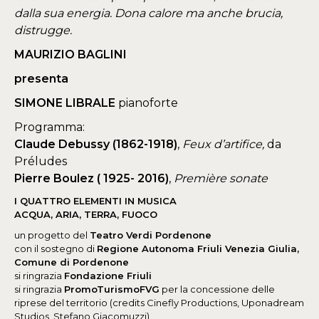
dalla sua energia. Dona calore ma anche brucia,
distrugge.
MAURIZIO BAGLINI
presenta
SIMONE LIBRALE
pianoforte
Programma:
Claude Debussy (1862-1918)
,
Feux d’artifice,
da
Préludes
Pierre Boulez ( 1925- 2016)
,
Première sonate
I QUATTRO ELEMENTI IN MUSICA
ACQUA, ARIA, TERRA, FUOCO
un progetto del
Teatro Verdi Pordenone
con il sostegno di
Regione Autonoma Friuli Venezia Giulia,
Comune di Pordenone
si ringrazia
Fondazione Friuli
si ringrazia
PromoTurismoFVG
per la concessione delle
riprese del territorio (credits Cinefly Productions, Uponadream
Studios, Stefano Giacomuzzi)