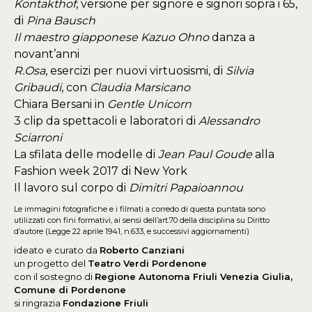
Kontakthof
, versione per signore e signori sopra i 65,
di
Pina Bausch
Il maestro giapponese
Kazuo Ohno
danza a
novant’anni
R.Osa
, esercizi per nuovi virtuosismi, di
Silvia
Gribaudi
, con
Claudia Marsicano
Chiara Bersani in
Gentle Unicorn
3 clip da spettacoli e laboratori di
Alessandro
Sciarroni
La sfilata delle modelle di
Jean Paul Goude
alla
Fashion week 2017 di New York
Il lavoro sul corpo di
Dimitri Papaioannou
Le immagini fotografiche e i filmati a corredo di questa puntata sono
utilizzati con fini formativi, ai sensi dell’art.70 della disciplina su Diritto
d’autore (Legge 22 aprile 1941, n.633, e successivi aggiornamenti)
ideato e curato da
Roberto Canziani
un progetto del
Teatro Verdi Pordenone
con il sostegno di
Regione Autonoma Friuli Venezia Giulia,
Comune di Pordenone
si ringrazia
Fondazione Friuli