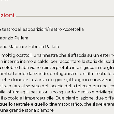
zioni
teatrodelleapparizioni/Teatro Accettella
abrizio Pallara
erio Malorni e Fabrizio Pallara
molti giocattoli, una finestra che si affaccia su un esterno
un interno intimo e caldo, per raccontare la storia del sol
La celebre fiaba viene reinterpretata in un gioco in cui gl
ombattendo, danzando, protagonisti di un film teatrale
Il set è dunque la stanza dei giochi, il luogo in cui avviene l
l suo farsi al servizio dell’occhio della telecamera che, c
bile, offrirà agli spettatori uno sguardo inedito e privilegi
l piccolo e l’impercettibile. Due piani di azione, due diffe
quello teatrale e quello cinematografico, che si sveleran
una grande storia d’amore.