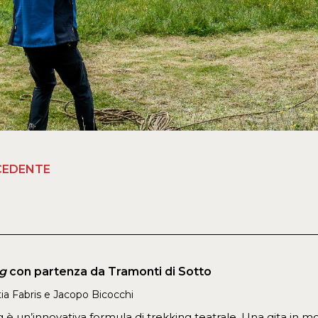
CEDENTE
g
con partenza da Tramonti di Sotto
ia Fabris e Jacopo Bicocchi
 è un’innovativa formula di trekking teatrale. Una gita in 