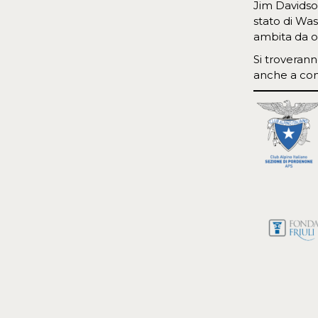
Jim Davidson
stato di Was
ambita da og
Si troveran
anche a com