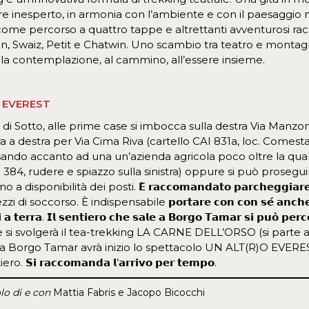
 inesperto, in armonia con l’ambiente e con il paesaggio n
come percorso a quattro tappe e altrettanti avventurosi racc
ton, Swaiz, Petit e Chatwin. Uno scambio tra teatro e montag
 alla contemplazione, al cammino, all’essere insieme.
O EVEREST
di Sotto, alle prime case si imbocca sulla destra Via Manzo
a a destra per Via Cima Riva (cartello CAI 831a, loc. Comest
ndo accanto ad una un’azienda agricola poco oltre la quale 
84, rudere e spiazzo sulla sinistra) oppure si può prosegui
a disponibilità dei posti. 𝗘̀ 𝗿𝗮𝗰𝗰𝗼𝗺𝗮𝗻𝗱𝗮𝘁𝗼 𝗽𝗮𝗿𝗰𝗵𝗲𝗴𝗴𝗶𝗮𝗿𝗲 𝘀
di soccorso. È indispensabile 𝗽𝗼𝗿𝘁𝗮𝗿𝗲 𝗰𝗼𝗻 𝗰𝗼𝗻 𝘀𝗲́ 𝗮𝗻𝗰𝗵𝗲 𝘂
𝗶 𝗮 𝘁𝗲𝗿𝗿𝗮. 𝗜𝗹 𝘀𝗲𝗻𝘁𝗶𝗲𝗿𝗼 𝗰𝗵𝗲 𝘀𝗮𝗹𝗲 𝗮 𝗕𝗼𝗿𝗴𝗼 𝗧𝗮𝗺𝗮𝗿 𝘀𝗶 𝗽𝘂𝗼̀ 𝗽𝗲
 si svolgerà il tea-trekking LA CARNE DELL’ORSO (si parte al
a a Borgo Tamar avrà inizio lo spettacolo UN ALT(R)O EVERES
. 𝗦𝗶 𝗿𝗮𝗰𝗰𝗼𝗺𝗮𝗻𝗱𝗮 𝗹’𝗮𝗿𝗿𝗶𝘃𝗼 𝗽𝗲𝗿 𝘁𝗲𝗺𝗽𝗼.
lo di e con
Mattia Fabris e Jacopo Bicocchi