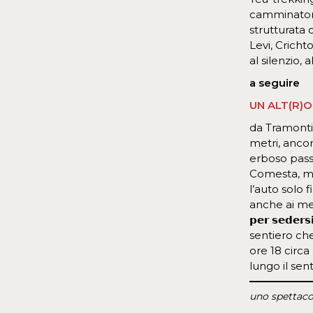
camminatore
strutturata 
Levi, Crich
al silenzio,
a seguire
UN ALT(R)
da Tramonti 
metri, ancor
erboso passa
Comesta, m 3
l’auto solo fino 
anche ai mezzi 
𝗽𝗲𝗿 𝘀𝗲𝗱𝗲𝗿𝘀
sentiero che
ore 18 circ
lungo il sentiero
uno spettaco