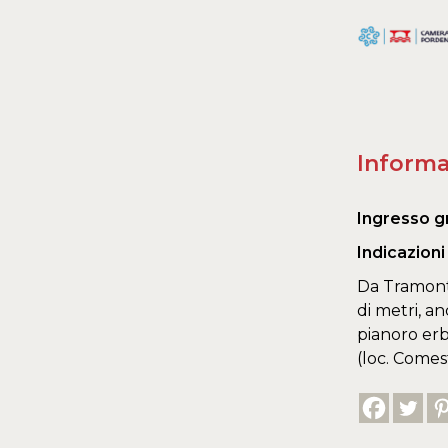
Informa
Ingresso g
Indicazion
Da Tramonti
di metri, a
pianoro erb
(loc. Comest