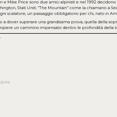
 e Mike Price sono due amici alpinisti e nel 1992 decidono d
hington, Stati Uniti. “The Mountain” come la chiamano a Seat
ni scalatore, un passaggio obbligatorio per chi, nato in Amer
no a dover superare una grandissima prova, quella della sop
piere un cammino impensato dentro le profondità della lo