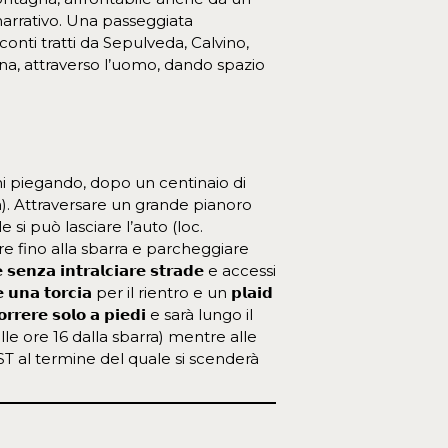
arrativo. Una passeggiata
onti tratti da Sepulveda, Calvino,
na, attraverso l’uomo, dando spazio
ni piegando, dopo un centinaio di
a). Attraversare un grande pianoro
si può lasciare l’auto (loc.
re fino alla sbarra e parcheggiare
𝗻𝘇𝗮 𝗶𝗻𝘁𝗿𝗮𝗹𝗰𝗶𝗮𝗿𝗲 𝘀𝘁𝗿𝗮𝗱𝗲 e accessi
𝗻𝗮 𝘁𝗼𝗿𝗰𝗶𝗮 per il rientro e un 𝗽𝗹𝗮𝗶𝗱
𝗿𝗰𝗼𝗿𝗿𝗲𝗿𝗲 𝘀𝗼𝗹𝗼 𝗮 𝗽𝗶𝗲𝗱𝗶 e sarà lungo il
le ore 16 dalla sbarra) mentre alle
T al termine del quale si scenderà