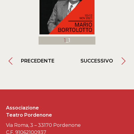
1
_1
PRECEDENTE
SUCCESSIVO
Associazione
Teatro Pordenone
Via Roma, 3 – 33170 Pordenone
C.F. 91062100937