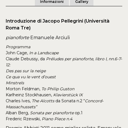
Informazioni
Gallery
Introduzione di Jacopo Pellegrini (Università
Roma Tre)
pianoforte
Emanuele Arciuli
Programma
John Cage,
In a Landscape
Claude Debussy, da
Préludes per pianoforte, libro I, nn.6-7-
12:
Des pas sur la neige
Ce qua vu le vent d’ouest
Minstrels
Morton Feldman,
To Philip Guston
Karlheinz Stockhausen,
Klavierstück IX
Charles Ives,
The Alcotts
da Sonata n.2 “
Concord-
Massachussets”
Alban Berg,
Sonata per pianoforte
op.1
Frederic Rzewski,
Piano Piece n.4